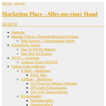
MENU
MENU
Marketing Place - Alles aus einer Hand
SEARCH
Startseite
Mentale Fitness / Persönlichkeitsentwicklung
Dirk Kreuter – Entscheidung Erfolg
Körperliche Fitness
Das 10 WP für Männer
Size Zero für Frauen
WOW – Angebote
Amazon Prime GRATIS
Online Geld verdienen
E-Mail – Marketing
Klick Tipp
Affiliate – Marketing
5157Euro pro Monat verdienen
20% mehr Eintragungen
1411,65€ Tagesverdienst
Börsenhandel
Nebenberuflich
Hauptberuflich