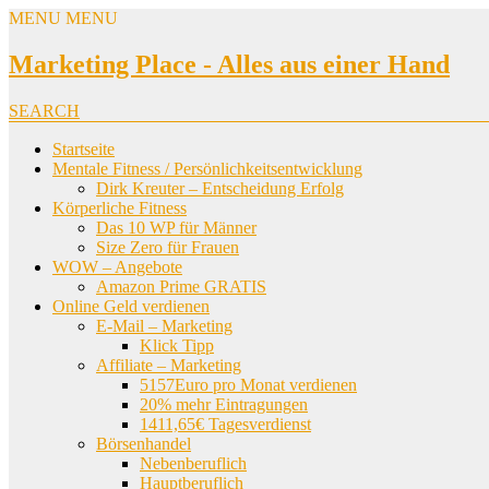
MENU
MENU
Marketing Place - Alles aus einer Hand
SEARCH
Startseite
Mentale Fitness / Persönlichkeitsentwicklung
Dirk Kreuter – Entscheidung Erfolg
Körperliche Fitness
Das 10 WP für Männer
Size Zero für Frauen
WOW – Angebote
Amazon Prime GRATIS
Online Geld verdienen
E-Mail – Marketing
Klick Tipp
Affiliate – Marketing
5157Euro pro Monat verdienen
20% mehr Eintragungen
1411,65€ Tagesverdienst
Börsenhandel
Nebenberuflich
Hauptberuflich